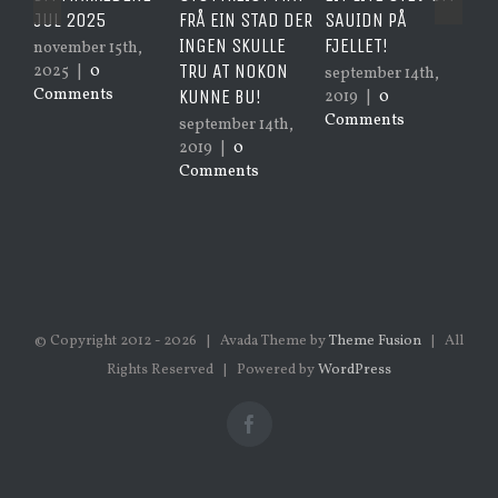
JUL 2025
FRÅ EIN STAD DER
SAUIDN PÅ
LET
INGEN SKULLE
FJELLET!
november 15th,
janu
TRU AT NOKON
2025
|
0
0 
september 14th,
Comments
KUNNE BU!
2019
|
0
Comments
september 14th,
2019
|
0
Comments
© Copyright 2012 -
2026 | Avada Theme by
Theme Fusion
| All
Rights Reserved | Powered by
WordPress
Facebook