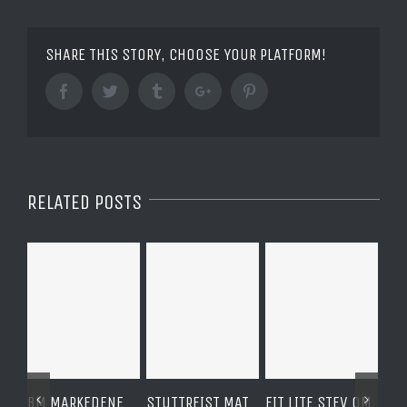
SHARE THIS STORY, CHOOSE YOUR PLATFORM!
Facebook
Twitter
Tumblr
Google+
Pinterest
RELATED POSTS
BM MARKEDENE
STUTTREIST MAT
EIT LITE STEV OM
BYF