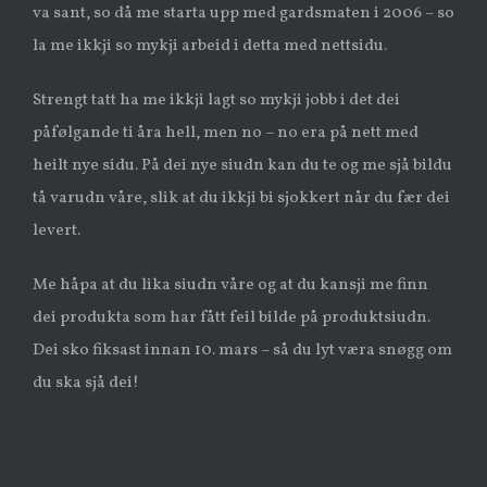
va sant, so då me starta upp med gardsmaten i 2006 – so
la me ikkji so mykji arbeid i detta med nettsidu.
Strengt tatt ha me ikkji lagt so mykji jobb i det dei
påfølgande ti åra hell, men no – no era på nett med
heilt nye sidu. På dei nye siudn kan du te og me sjå bildu
tå varudn våre, slik at du ikkji bi sjokkert når du fær dei
levert.
Me håpa at du lika siudn våre og at du kansji me finn
dei produkta som har fått feil bilde på produktsiudn.
Dei sko fiksast innan 10. mars – så du lyt væra snøgg om
du ska sjå dei!